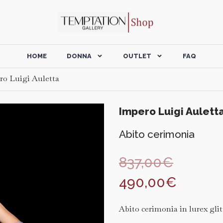
HOME
DONNA
OUTLET
FAQ
ro Luigi Auletta
Impero Luigi Aulett
Abito cerimonia
837,00
€
490,00
€
Abito cerimonia in lurex glitt