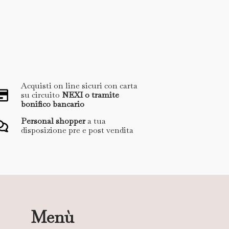
Acquisti on line sicuri con carta
su circuito
NEXI o tramite
bonifico bancario
Personal shopper
a tua
disposizione pre e post vendita
Menù