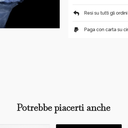
Resi su tutti gli ordin
Paga con carta su cir
Potrebbe piacerti anche