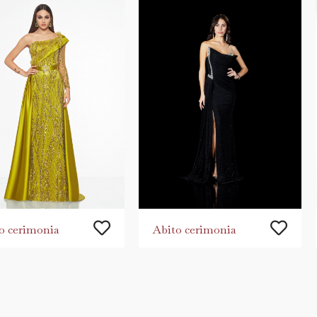
o cerimonia
Abito cerimonia