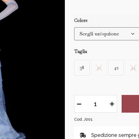
Colore
Taglia
38
40
42
44
Cod. J001
Spedizione sempre gra