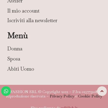
Atelier
Il mio account
Iscriviti alla newsletter
Menù
Donna
Sposa
Abiti Uomo
TG FASHION SRL © Copyright 2022 – P.Iva 02577310804 –
Riproduzione riservata –
Privacy Policy
e
Cookie Policy
Sito realizzato da
wikilab.it