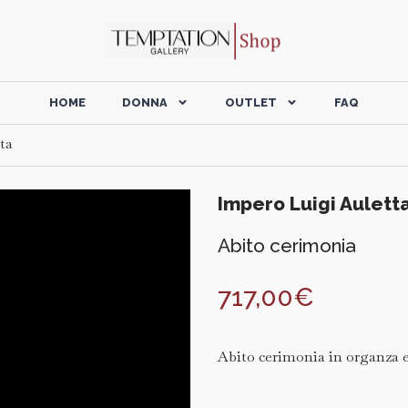
HOME
DONNA
OUTLET
FAQ
ta
Impero Luigi Aulett
Abito cerimonia
717,00
€
Abito cerimonia in organza e