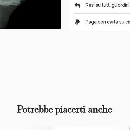
Resi su tutti gli ordin
Paga con carta su cir
Potrebbe piacerti anche