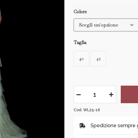
Colore
Taglia
40
42
Cod. WL25-16
Spedizione sempre gra