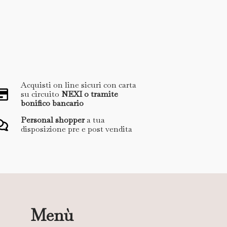
Acquisti on line sicuri con carta
su circuito
NEXI o tramite
bonifico bancario
Personal shopper
a tua
disposizione pre e post vendita
Menù