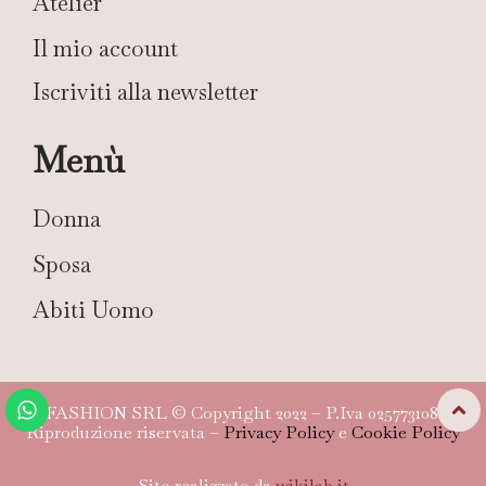
Atelier
Il mio account
Iscriviti alla newsletter
Menù
Donna
Sposa
Abiti Uomo
TG FASHION SRL © Copyright 2022 – P.Iva 02577310804 –
Riproduzione riservata –
Privacy Policy
e
Cookie Policy
Sito realizzato da
wikilab.it