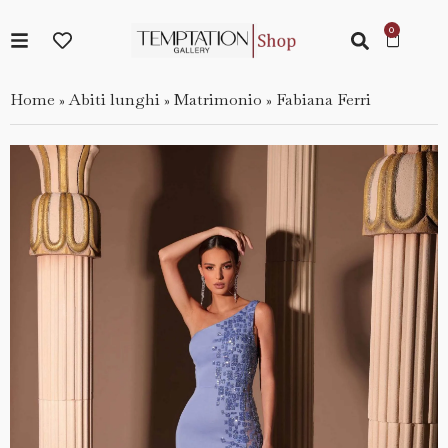
Home
Abiti lunghi
Matrimonio
Fabiana Ferri
»
»
»