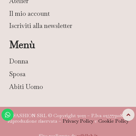
Atelier
Il mio account
Iscriviti alla newsletter
Menù
Donna
Sposa
Abiti Uomo
TG FASHION SRL © Copyright 2022 – P.Iva 02577310804 –
Riproduzione riservata –
Privacy Policy
e
Cookie Policy
Sito realizzato da
wikilab.it