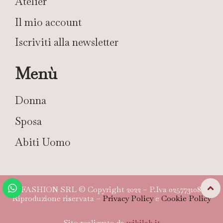
Atelier
Il mio account
Iscriviti alla newsletter
Menù
Donna
Sposa
Abiti Uomo
TG FASHION SRL © Copyright 2022 – P.Iva 02577310804 –
Riproduzione riservata –
Privacy Policy
e
Cookie Policy
Sito realizzato da
wikilab.it