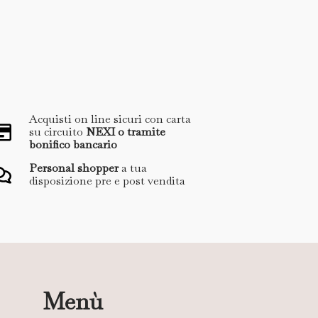
Acquisti on line sicuri con carta
su circuito
NEXI o tramite
bonifico bancario
Personal shopper
a tua
disposizione pre e post vendita
Menù