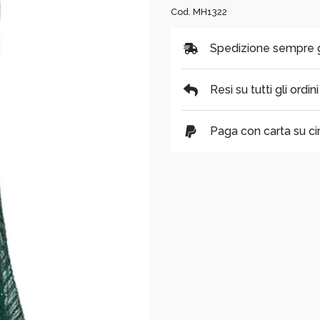
Cod. MH1322
Spedizione sempre gra
Resi su tutti gli ordin
Paga con carta su cir