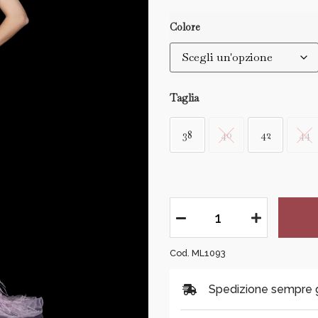
Colore
Taglia
38
40
42
44
Cod. ML1093
Spedizione sempre gra