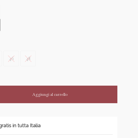
46
48
Aggiungi al carrello
tis in tutta Italia