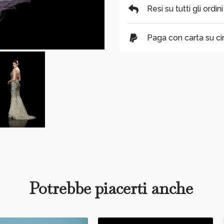
Resi su tutti gli ordin
Paga con carta su cir
Potrebbe piacerti anche