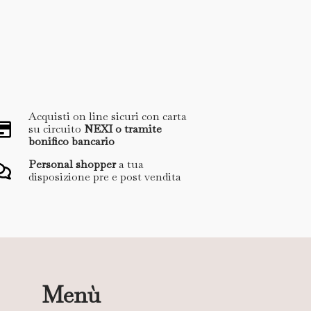
Acquisti on line sicuri con carta
su circuito
NEXI o tramite
bonifico bancario
Personal shopper
a tua
disposizione pre e post vendita
Menù