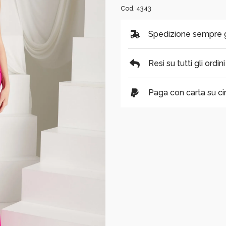
Cod. 4343
Spedizione sempre gra
Resi su tutti gli ordin
Paga con carta su cir