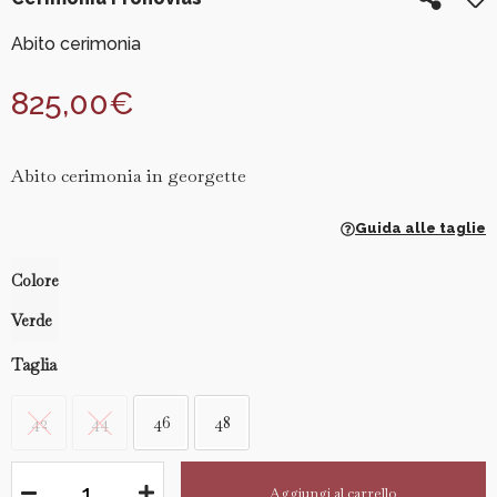
Abito cerimonia
825,00
€
Abito cerimonia in georgette
Guida alle taglie
Colore
Verde
Taglia
42
44
46
48
Aggiungi al carrello