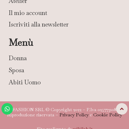
Atelier
Il mio account
Iscriviti alla newsletter
Menù
Donna
Sposa
Abiti Uomo
TG FASHION SRL © Copyright 2022 – P.Iva 02577310804 –
Riproduzione riservata –
Privacy Policy
e
Cookie Policy
Sito realizzato da
wikilab.it