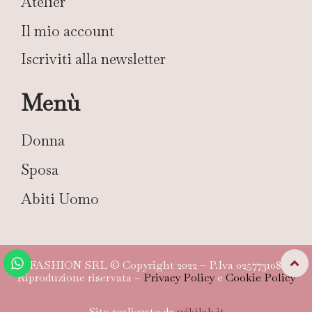
Atelier
Il mio account
Iscriviti alla newsletter
Menù
Donna
Sposa
Abiti Uomo
TG FASHION SRL © Copyright 2022 – P.Iva 02577310804 –
Riproduzione riservata –
Privacy Policy
e
Cookie Policy
Sito realizzato da
wikilab.it