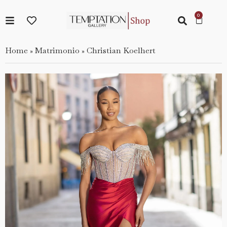
Home
Matrimonio
Christian Koelhert
»
»