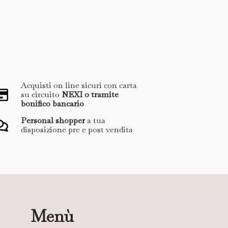
Acquisti on line sicuri con carta
su circuito
NEXI o tramite
bonifico bancario
Personal shopper
a tua
disposizione pre e post vendita
Menù