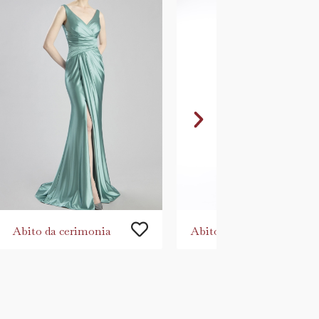
Abito da cerimonia
Abito lungo