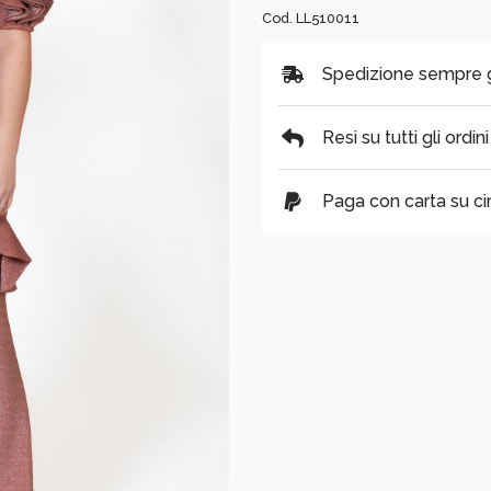
Cod. LL510011
Spedizione sempre gra
Resi su tutti gli ordin
Paga con carta su cir