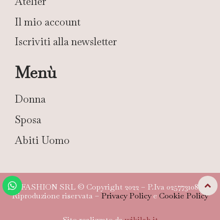
Atelier
Il mio account
Iscriviti alla newsletter
Menù
Donna
Sposa
Abiti Uomo
TG FASHION SRL © Copyright 2022 – P.Iva 02577310804 –
Riproduzione riservata –
Privacy Policy
e
Cookie Policy
Sito realizzato da
wikilab.it