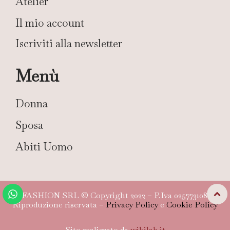
Atelier
Il mio account
Iscriviti alla newsletter
Menù
Donna
Sposa
Abiti Uomo
TG FASHION SRL © Copyright 2022 – P.Iva 02577310804 –
Riproduzione riservata –
Privacy Policy
e
Cookie Policy
Sito realizzato da
wikilab.it